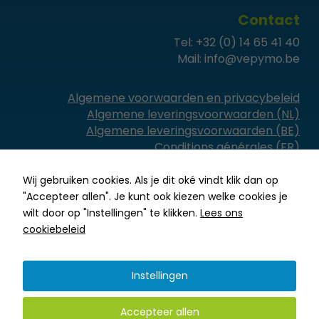
Contact
Tel:
+32 (0) 14 65 41 40
Mail:
info@vepymo.be
Noodzakelijk
Deze
Algemene voorwaarden en privacybeleid
cookies zijn
Algemene leveringsvoorwaarden (NL)
niet
Algemene leveringsvoorwaarden (BE)
optioneel. Ze
Conditions générales (FR)
zijn nodig
om de
Wij gebruiken cookies. Als je dit oké vindt klik dan op
website
"Accepteer allen". Je kunt ook kiezen welke cookies je
goed te
wilt door op "Instellingen" te klikken.
Lees ons
laten
cookiebeleid
functioneren.
Ontworpen door
Janssen Media
–
© 2024
Vepymo
Instellingen
Statistieken
Om de
functionaliteit
Accepteer allen