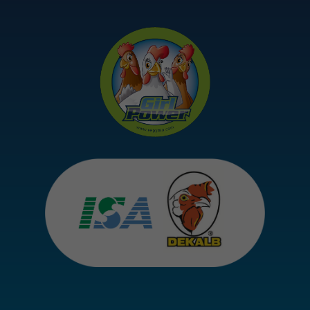
Om de
functionaliteit
en structuur
van de
website te
kunnen
verbeteren
op basis van
hoe de
website
wordt
gebruikt.
Ervaring
Om onze
website zo
goed
mogelijk te
laten
functioneren