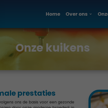
Home
Over ons
Onz
Onze kuikens
male prestaties
 volgens ons de basis voor een gezonde
 borgen door onze moderne broederij in