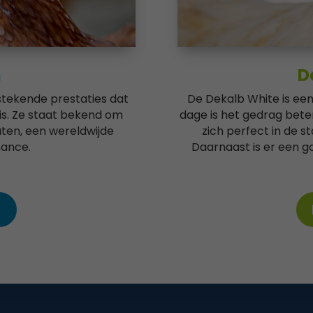
n
D
tstekende prestaties dat
De Dekalb White is een
Noodzakelijk
 is. Ze staat bekend om
dage
is het gedrag bete
Deze
ten, een wereldwijde
zich perfect in de 
cookies zijn
mance.
Daarnaast is er een g
niet
optioneel. Ze
zijn nodig
om de
website
r
goed te
laten
functioneren.
Statistieken