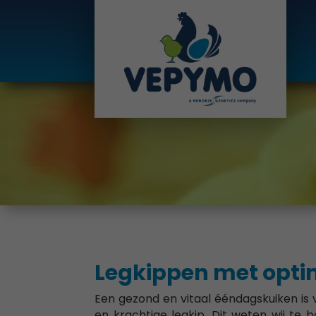
Legkippen met opti
Een gezond en vitaal ééndagskuiken is
en krachtige legkip. Dit weten wij te