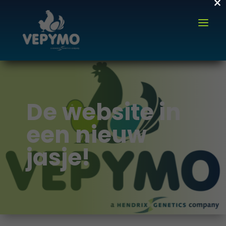
×
De website in
een nieuw
jasje!