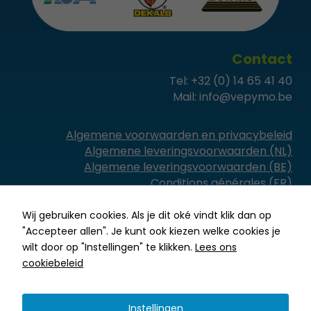
functionaliteit
en structuur
van de
website te
Contact
kunnen
Tel:
+32 (0) 14 65 41 40
verbeteren
Mail:
info@vepymo.be
op basis van
hoe de
website
Algemene voorwaarden en privacybeleid
wordt
Algemene leveringsvoorwaarden (NL)
gebruikt.
Algemene leveringsvoorwaarden (BE)
Conditions générales (FR)
Ervaring
Wij gebruiken cookies. Als je dit oké vindt klik dan op
Om onze
"Accepteer allen". Je kunt ook kiezen welke cookies je
website zo
wilt door op "Instellingen" te klikken.
Lees ons
goed
cookiebeleid
mogelijk te
Ontworpen door
Janssen Media
–
© 2024
laten
Vepymo
functioneren
tijdens je
Instellingen