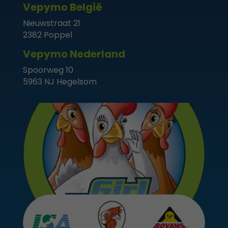
Vepymo België
Nieuwstraat 21
2382 Poppel
Vepymo Nederland
Spoorweg 10
Noodzakelijk
5963 NJ Hegelsom
Deze
cookies zijn
niet
optioneel. Ze
zijn nodig
om de
website
goed te
laten
functioneren.
Statistieken
Om de