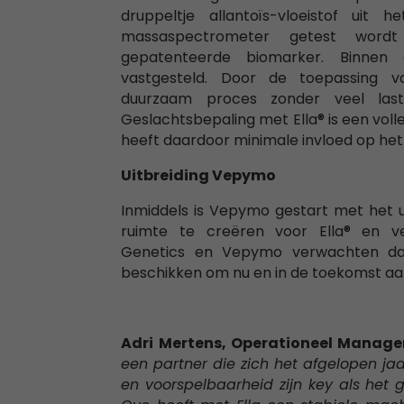
druppeltje allantoïs-vloeistof uit 
massaspectrometer getest wor
gepatenteerde biomarker. Binnen
vastgesteld. Door de toepassing 
duurzaam proces zonder veel lasti
Geslachtsbepaling met Ella® is een vol
heeft daardoor minimale invloed op he
Uitbreiding Vepymo
Inmiddels is Vepymo gestart met het u
ruimte te creëren voor Ella® en ver
Genetics en Vepymo verwachten dat
beschikken om nu en in de toekomst aa
Adri Mertens, Operationeel Manag
een partner die zich het afgelopen jaar
en voorspelbaarheid zijn key als het 