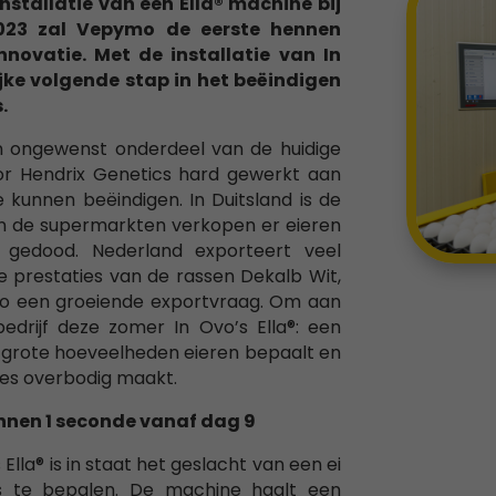
nstallatie van een Ella® machine bij
023 zal Vepymo de eerste hennen
novatie. Met de installatie van In
jke volgende stap in het beëindigen
.
n ongewenst onderdeel van de huidige
or Hendrix Genetics hard gewerkt aan
e kunnen beëindigen. In Duitsland is de
 en de supermarkten verkopen er eieren
 gedood. Nederland exporteert veel
e prestaties van de rassen Dekalb Wit,
mo een groeiende exportvraag. Om aan
bedrijf deze zomer In Ovo’s Ella®: een
n grote hoeveelheden eieren bepaalt en
es overbodig maakt.
nnen 1 seconde vanaf dag 9
Ella® is in staat het geslacht van een ei
s te bepalen. De machine haalt een