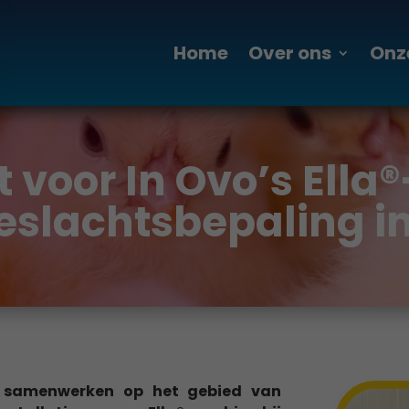
Home
Over ons
Onz
 voor In Ovo’s Ella
eslachtsbepaling in
n samenwerken op het gebied van