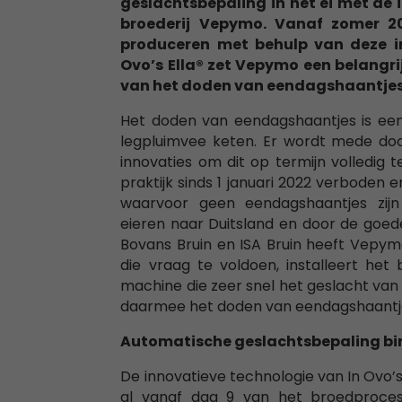
geslachtsbepaling in het ei met de i
broederij Vepymo. Vanaf zomer 2
produceren met behulp van deze in
Ovo’s Ella® zet Vepymo een belangri
van het doden van eendagshaantjes
Het doden van eendagshaantjes is ee
legpluimvee keten. Er wordt mede do
innovaties om dit op termijn volledig t
praktijk sinds 1 januari 2022 verboden
waarvoor geen eendagshaantjes zijn
eieren naar Duitsland en door de goed
Bovans Bruin en ISA Bruin heeft Vepy
die vraag te voldoen, installeert het 
machine die zeer snel het geslacht va
daarmee het doden van eendagshaantj
Automatische geslachtsbepaling bi
De innovatieve technologie van In Ovo’s 
al vanaf dag 9 van het broedproce