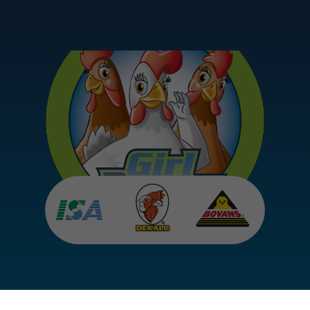
zijn nodig
om de
website
goed te
laten
functioneren.
Statistieken
Om de
functionaliteit
en structuur
van de
website te
kunnen
verbeteren
op basis van
hoe de
website
wordt
gebruikt.