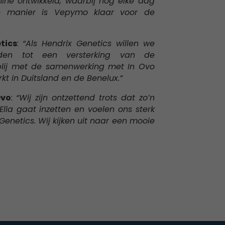
ine ontwikkeld, waarbij nog elke dag
 manier is Vepymo klaar voor de
tics
:
“Als Hendrix Genetics willen we
iden tot een versterking van de
 blij met de samenwerking met In Ovo
kt in Duitsland en de Benelux.”
Ovo
:
“Wij zijn ontzettend trots dat zo’n
lla gaat inzetten en voelen ons sterk
enetics. Wij kijken uit naar een mooie
Noodzakelijk
Deze
cookies zijn
niet
optioneel. Ze