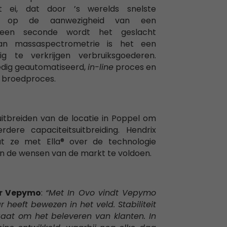
het ei, dat door ’s werelds snelste
dt op de aanwezigheid van een
 een seconde wordt het geslacht
van massaspectrometrie is het een
g te verkrijgen verbruiksgoederen.
ledig geautomatiseerd,
in-line
proces en
t broedproces.
itbreiden van de locatie in Poppel om
dere capaciteitsuitbreiding. Hendrix
 ze met Ella® over de technologie
n de wensen van de markt te voldoen.
er Vepymo
:
“Met In Ovo vindt Vepymo
 heeft bewezen in het veld. Stabiliteit
gaat om het beleveren van klanten. In