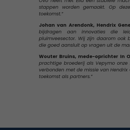
Ovo heeft met Ella een stabiele mach
stappen worden gemaakt. Op deze
toekomst.”
Johan van Arendonk, Hendrix Gene
bijdragen aan innovaties die le
pluimveesector. Wij zijn daarom ook
die goed aansluit op vragen uit de mar
Wouter Bruins, mede-oprichter In 
prachtige broederij als Vepymo onze E
verbonden met de missie van Hendrix G
toekomst als partners.”