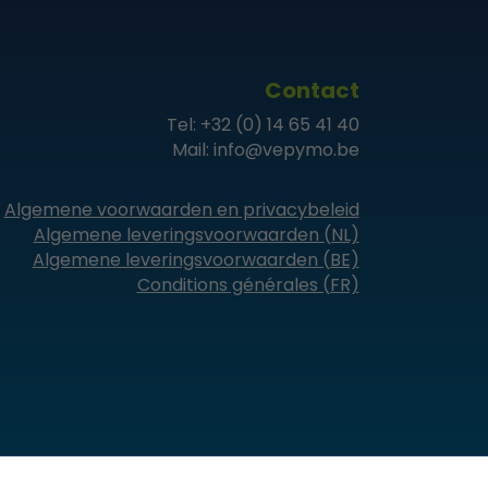
Contact
Tel:
+32 (0) 14 65 41 40
Mail:
info@vepymo.be
Algemene voorwaarden en privacybeleid
Algemene leveringsvoorwaarden (NL)
Algemene leveringsvoorwaarden (BE)
Conditions générales (FR)