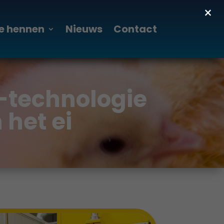
×
e hennen
Nieuws
Contact
®-technologie
 het ei