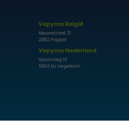
Vepymo België
Nieuwstraat 21
2382 Poppel
Vepymo Nederland
Spoorweg 10
5963 NJ Hegelsom